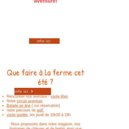
aventure!
Ouvert selon les horaires de la ferme
Départ au magasin
Dernier départ à 16h30 ( 18h30, le jeudi)
Sans réservation (sauf pour les groupes)
Durée : 1h30-2h
Payant adultes et enfants - 5€
info ici
Que faire à la ferme cet
été ?
info ici
Rencontrer nos animaux -
visite libre
Notre
circuit aventure
Balade en âne
( sur réservation)
notre parcours de
golf.
visite guidée
, les jeudi de 16h30 à 18h
Nous proposons dans notre magasin, nos
fromages de chévres et de brebis ainsi que