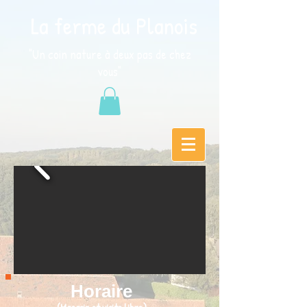
La ferme du Planois
"Un coin nature à deux pas de chez
vous"
Horaire