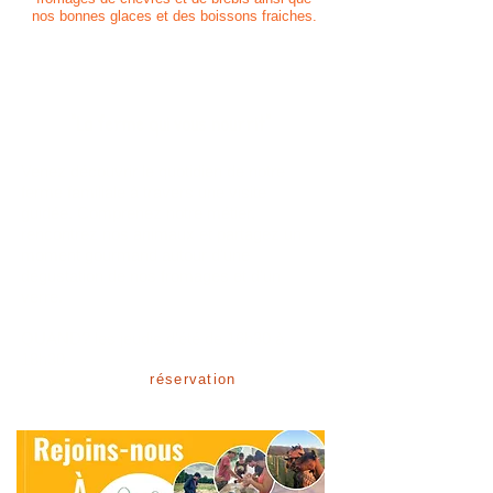
nos bonnes glaces et des boissons fraiches.
​​"La ferme qui vous nourrit"
Venez découvrir le quotidien de notre
ferme familiale à travers une visite
guidée. Comprenez notre métier,
rencontrez nos animaux et partagez un
moment gourmand autour d'une
dégustation de nos fromages et d'un
verre.
QUAND? les jeudis d'été de 16h30 à
18h30
réservation