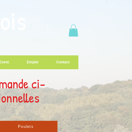
ois
Event
Emploi
Contact
mmande ci-
ionnelles
Poulets