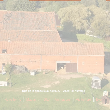
Rue de la chapelle au foya, 22 - 7090 Hennuyères
Notre ferme
Magasin
Gîte
Animations
Visite libre
Event