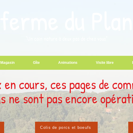
 ferme du Plan
"Un coin nature à deux pas de chez vous"
Magasin
Gîte
Animations
Visite libre
 en cours, ces pages de co
s ne sont pas encore opérat
Colis de porcs et boeufs